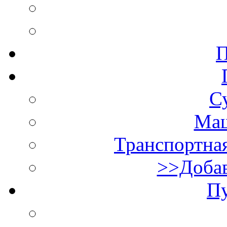
П
С
Маш
Транспортная
>>Добав
П