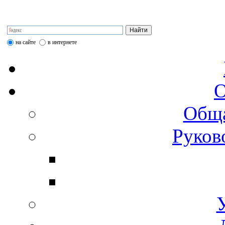
на сайте
в интернете
О
Обща
Руков