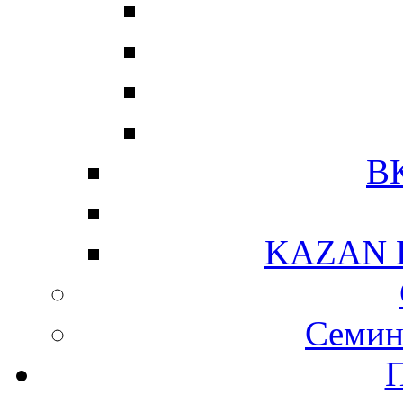
В
KAZAN 
Семи