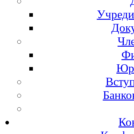
Учреди
Док
Чл
Фи
Юр
Вступ
Банко
Ко