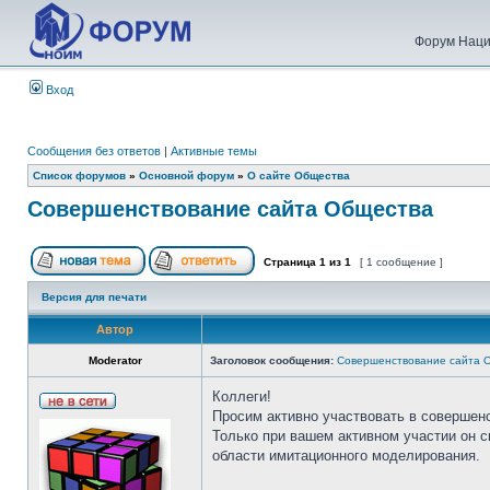
Форум Наци
Вход
Сообщения без ответов
|
Активные темы
Список форумов
»
Основной форум
»
О сайте Общества
Совершенствование сайта Общества
Страница
1
из
1
[ 1 сообщение ]
Версия для печати
Автор
Moderator
Заголовок сообщения:
Совершенствование сайта 
Коллеги!
Просим активно участвовать в совершен
Только при вашем активном участии он 
области имитационного моделирования.