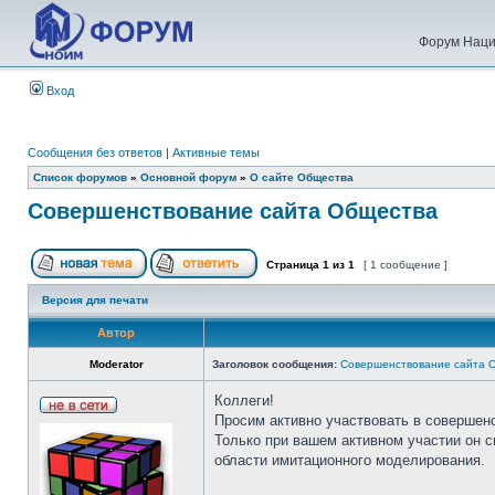
Форум Наци
Вход
Сообщения без ответов
|
Активные темы
Список форумов
»
Основной форум
»
О сайте Общества
Совершенствование сайта Общества
Страница
1
из
1
[ 1 сообщение ]
Версия для печати
Автор
Moderator
Заголовок сообщения:
Совершенствование сайта 
Коллеги!
Просим активно участвовать в совершен
Только при вашем активном участии он 
области имитационного моделирования.