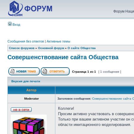
Форум Наци
Вход
Сообщения без ответов
|
Активные темы
Список форумов
»
Основной форум
»
О сайте Общества
Совершенствование сайта Общества
Страница
1
из
1
[ 1 сообщение ]
Версия для печати
Автор
Moderator
Заголовок сообщения:
Совершенствование сайта 
Коллеги!
Просим активно участвовать в совершен
Только при вашем активном участии он 
области имитационного моделирования.