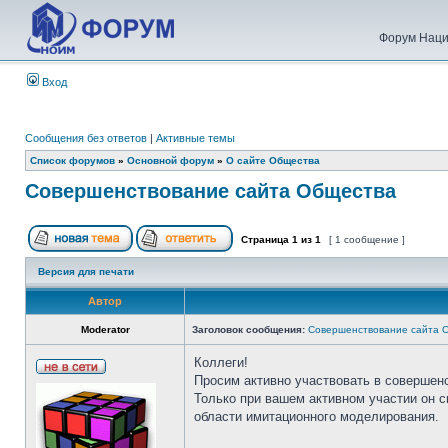
Форум Наци
Вход
Сообщения без ответов
|
Активные темы
Список форумов
»
Основной форум
»
О сайте Общества
Совершенствование сайта Общества
Страница
1
из
1
[ 1 сообщение ]
Версия для печати
Автор
Moderator
Заголовок сообщения:
Совершенствование сайта 
Коллеги!
Просим активно участвовать в совершен
Только при вашем активном участии он 
области имитационного моделирования.