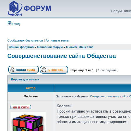
Форум Наци
Вход
Сообщения без ответов
|
Активные темы
Список форумов
»
Основной форум
»
О сайте Общества
Совершенствование сайта Общества
Страница
1
из
1
[ 1 сообщение ]
Версия для печати
Автор
Moderator
Заголовок сообщения:
Совершенствование сайта 
Коллеги!
Просим активно участвовать в совершен
Только при вашем активном участии он 
области имитационного моделирования.