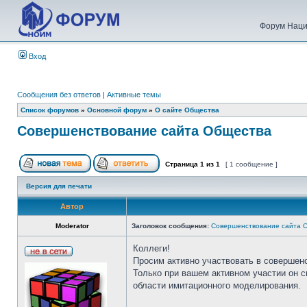
Форум Наци
Вход
Сообщения без ответов
|
Активные темы
Список форумов
»
Основной форум
»
О сайте Общества
Совершенствование сайта Общества
Страница
1
из
1
[ 1 сообщение ]
Версия для печати
Автор
Moderator
Заголовок сообщения:
Совершенствование сайта 
Коллеги!
Просим активно участвовать в совершен
Только при вашем активном участии он 
области имитационного моделирования.