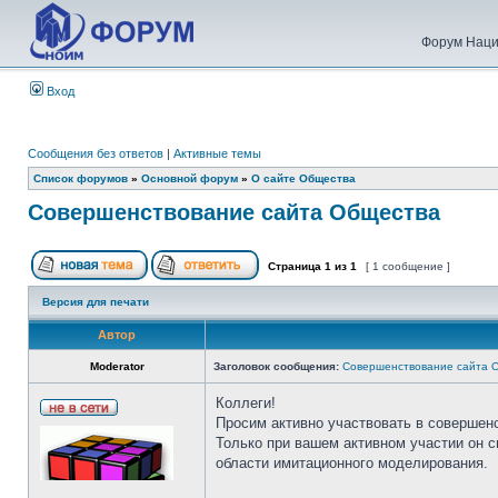
Форум Наци
Вход
Сообщения без ответов
|
Активные темы
Список форумов
»
Основной форум
»
О сайте Общества
Совершенствование сайта Общества
Страница
1
из
1
[ 1 сообщение ]
Версия для печати
Автор
Moderator
Заголовок сообщения:
Совершенствование сайта 
Коллеги!
Просим активно участвовать в совершен
Только при вашем активном участии он 
области имитационного моделирования.