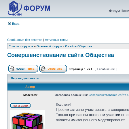
Форум Наци
Вход
Сообщения без ответов
|
Активные темы
Список форумов
»
Основной форум
»
О сайте Общества
Совершенствование сайта Общества
Страница
1
из
1
[ 1 сообщение ]
Версия для печати
Автор
Moderator
Заголовок сообщения:
Совершенствование сайта 
Коллеги!
Просим активно участвовать в совершен
Только при вашем активном участии он 
области имитационного моделирования.