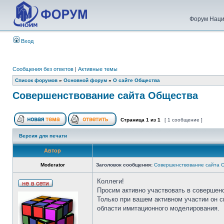
Форум Наци
Вход
Сообщения без ответов
|
Активные темы
Список форумов
»
Основной форум
»
О сайте Общества
Совершенствование сайта Общества
Страница
1
из
1
[ 1 сообщение ]
Версия для печати
Автор
Moderator
Заголовок сообщения:
Совершенствование сайта 
Коллеги!
Просим активно участвовать в совершен
Только при вашем активном участии он 
области имитационного моделирования.