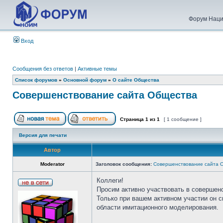
Форум Наци
Вход
Сообщения без ответов
|
Активные темы
Список форумов
»
Основной форум
»
О сайте Общества
Совершенствование сайта Общества
Страница
1
из
1
[ 1 сообщение ]
Версия для печати
Автор
Moderator
Заголовок сообщения:
Совершенствование сайта 
Коллеги!
Просим активно участвовать в совершен
Только при вашем активном участии он 
области имитационного моделирования.