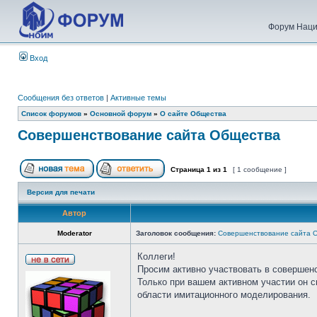
Форум Наци
Вход
Сообщения без ответов
|
Активные темы
Список форумов
»
Основной форум
»
О сайте Общества
Совершенствование сайта Общества
Страница
1
из
1
[ 1 сообщение ]
Версия для печати
Автор
Moderator
Заголовок сообщения:
Совершенствование сайта 
Коллеги!
Просим активно участвовать в совершен
Только при вашем активном участии он 
области имитационного моделирования.