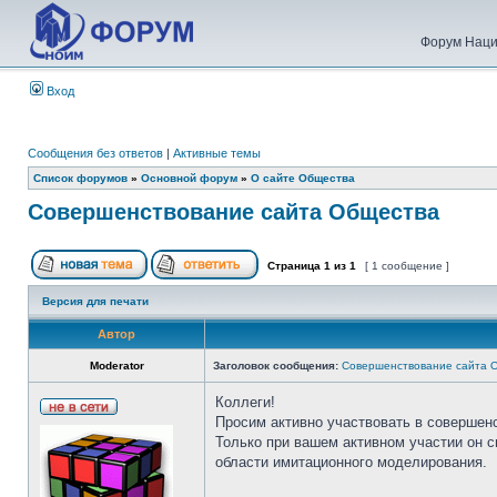
Форум Наци
Вход
Сообщения без ответов
|
Активные темы
Список форумов
»
Основной форум
»
О сайте Общества
Совершенствование сайта Общества
Страница
1
из
1
[ 1 сообщение ]
Версия для печати
Автор
Moderator
Заголовок сообщения:
Совершенствование сайта 
Коллеги!
Просим активно участвовать в совершен
Только при вашем активном участии он 
области имитационного моделирования.