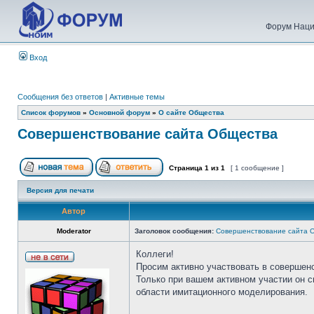
Форум Наци
Вход
Сообщения без ответов
|
Активные темы
Список форумов
»
Основной форум
»
О сайте Общества
Совершенствование сайта Общества
Страница
1
из
1
[ 1 сообщение ]
Версия для печати
Автор
Moderator
Заголовок сообщения:
Совершенствование сайта 
Коллеги!
Просим активно участвовать в совершен
Только при вашем активном участии он 
области имитационного моделирования.