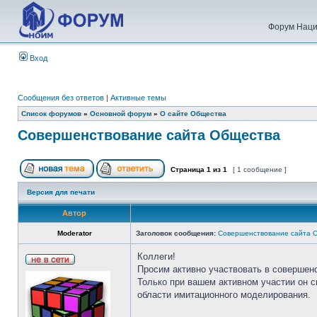
Форум Наци
Вход
Сообщения без ответов
|
Активные темы
Список форумов
»
Основной форум
»
О сайте Общества
Совершенствование сайта Общества
Страница
1
из
1
[ 1 сообщение ]
Версия для печати
Автор
Moderator
Заголовок сообщения:
Совершенствование сайта 
Коллеги!
Просим активно участвовать в совершен
Только при вашем активном участии он 
области имитационного моделирования.