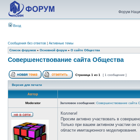
Форум Наци
Вход
Сообщения без ответов
|
Активные темы
Список форумов
»
Основной форум
»
О сайте Общества
Совершенствование сайта Общества
Страница
1
из
1
[ 1 сообщение ]
Версия для печати
Автор
Moderator
Заголовок сообщения:
Совершенствование сайта 
Коллеги!
Просим активно участвовать в совершен
Только при вашем активном участии он 
области имитационного моделирования.