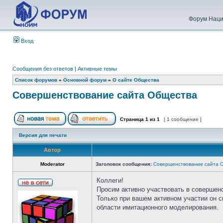
Форум Наци
Вход
Сообщения без ответов
|
Активные темы
Список форумов
»
Основной форум
»
О сайте Общества
Совершенствование сайта Общества
Страница
1
из
1
[ 1 сообщение ]
Версия для печати
Автор
Moderator
Заголовок сообщения:
Совершенствование сайта 
Коллеги!
Просим активно участвовать в совершен
Только при вашем активном участии он 
области имитационного моделирования.