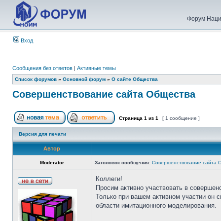
Форум Наци
Вход
Сообщения без ответов
|
Активные темы
Список форумов
»
Основной форум
»
О сайте Общества
Совершенствование сайта Общества
Страница
1
из
1
[ 1 сообщение ]
Версия для печати
Автор
Moderator
Заголовок сообщения:
Совершенствование сайта 
Коллеги!
Просим активно участвовать в совершен
Только при вашем активном участии он 
области имитационного моделирования.