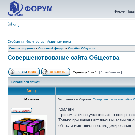
Форум Наци
Вход
Сообщения без ответов
|
Активные темы
Список форумов
»
Основной форум
»
О сайте Общества
Совершенствование сайта Общества
Страница
1
из
1
[ 1 сообщение ]
Версия для печати
Автор
Moderator
Заголовок сообщения:
Совершенствование сайта 
Коллеги!
Просим активно участвовать в совершен
Только при вашем активном участии он 
области имитационного моделирования.