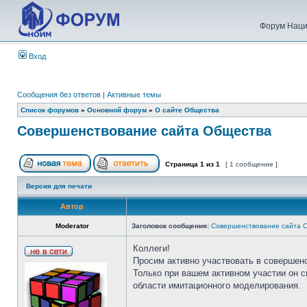
Форум Наци
Вход
Сообщения без ответов
|
Активные темы
Список форумов
»
Основной форум
»
О сайте Общества
Совершенствование сайта Общества
Страница
1
из
1
[ 1 сообщение ]
Версия для печати
Автор
Moderator
Заголовок сообщения:
Совершенствование сайта 
Коллеги!
Просим активно участвовать в совершен
Только при вашем активном участии он 
области имитационного моделирования.