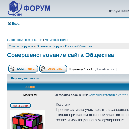
Форум Наци
Вход
Сообщения без ответов
|
Активные темы
Список форумов
»
Основной форум
»
О сайте Общества
Совершенствование сайта Общества
Страница
1
из
1
[ 1 сообщение ]
Версия для печати
Автор
Moderator
Заголовок сообщения:
Совершенствование сайта 
Коллеги!
Просим активно участвовать в совершен
Только при вашем активном участии он 
области имитационного моделирования.