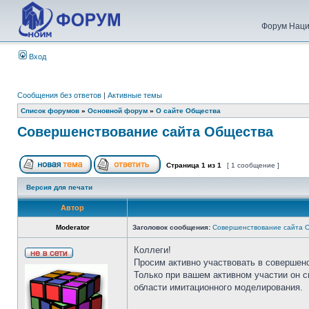
Форум Наци
Вход
Сообщения без ответов
|
Активные темы
Список форумов
»
Основной форум
»
О сайте Общества
Совершенствование сайта Общества
Страница
1
из
1
[ 1 сообщение ]
Версия для печати
Автор
Moderator
Заголовок сообщения:
Совершенствование сайта 
Коллеги!
Просим активно участвовать в совершен
Только при вашем активном участии он 
области имитационного моделирования.