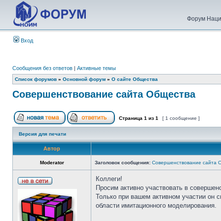
Форум Наци
Вход
Сообщения без ответов
|
Активные темы
Список форумов
»
Основной форум
»
О сайте Общества
Совершенствование сайта Общества
Страница
1
из
1
[ 1 сообщение ]
Версия для печати
Автор
Moderator
Заголовок сообщения:
Совершенствование сайта 
Коллеги!
Просим активно участвовать в совершен
Только при вашем активном участии он 
области имитационного моделирования.