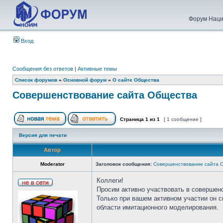
Форум Наци
Вход
Сообщения без ответов
|
Активные темы
Список форумов
»
Основной форум
»
О сайте Общества
Совершенствование сайта Общества
Страница
1
из
1
[ 1 сообщение ]
Версия для печати
Автор
Moderator
Заголовок сообщения:
Совершенствование сайта 
Коллеги!
Просим активно участвовать в совершен
Только при вашем активном участии он 
области имитационного моделирования.