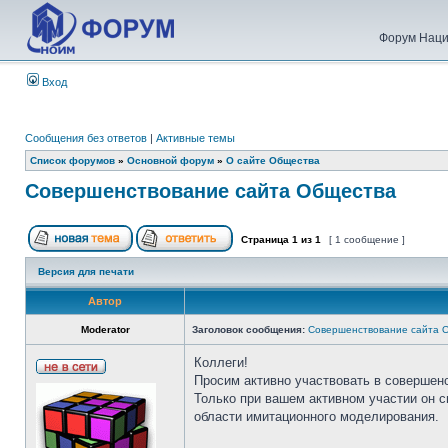
Форум Наци
Вход
Сообщения без ответов
|
Активные темы
Список форумов
»
Основной форум
»
О сайте Общества
Совершенствование сайта Общества
Страница
1
из
1
[ 1 сообщение ]
Версия для печати
Автор
Moderator
Заголовок сообщения:
Совершенствование сайта 
Коллеги!
Просим активно участвовать в совершен
Только при вашем активном участии он 
области имитационного моделирования.