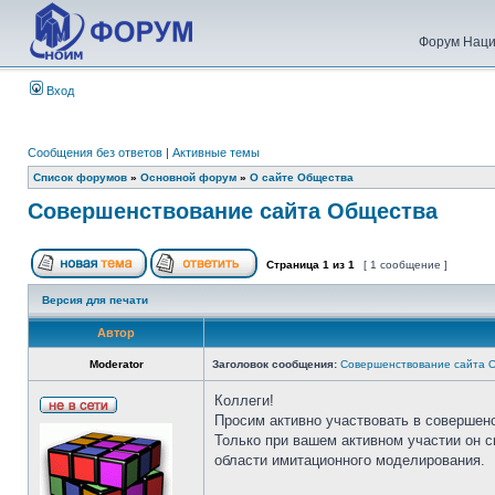
Форум Наци
Вход
Сообщения без ответов
|
Активные темы
Список форумов
»
Основной форум
»
О сайте Общества
Совершенствование сайта Общества
Страница
1
из
1
[ 1 сообщение ]
Версия для печати
Автор
Moderator
Заголовок сообщения:
Совершенствование сайта 
Коллеги!
Просим активно участвовать в совершен
Только при вашем активном участии он 
области имитационного моделирования.