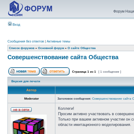
Форум Наци
Вход
Сообщения без ответов
|
Активные темы
Список форумов
»
Основной форум
»
О сайте Общества
Совершенствование сайта Общества
Страница
1
из
1
[ 1 сообщение ]
Версия для печати
Автор
Moderator
Заголовок сообщения:
Совершенствование сайта 
Коллеги!
Просим активно участвовать в совершен
Только при вашем активном участии он 
области имитационного моделирования.