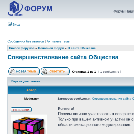
Форум Наци
Вход
Сообщения без ответов
|
Активные темы
Список форумов
»
Основной форум
»
О сайте Общества
Совершенствование сайта Общества
Страница
1
из
1
[ 1 сообщение ]
Версия для печати
Автор
Moderator
Заголовок сообщения:
Совершенствование сайта 
Коллеги!
Просим активно участвовать в совершен
Только при вашем активном участии он 
области имитационного моделирования.