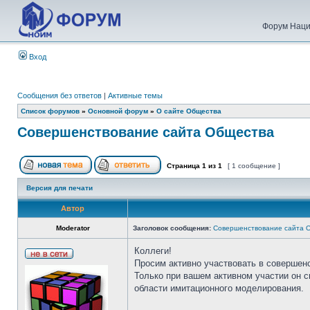
Форум Наци
Вход
Сообщения без ответов
|
Активные темы
Список форумов
»
Основной форум
»
О сайте Общества
Совершенствование сайта Общества
Страница
1
из
1
[ 1 сообщение ]
Версия для печати
Автор
Moderator
Заголовок сообщения:
Совершенствование сайта 
Коллеги!
Просим активно участвовать в совершен
Только при вашем активном участии он 
области имитационного моделирования.