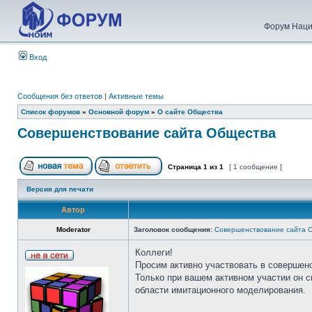
Форум Наци
Вход
Сообщения без ответов
|
Активные темы
Список форумов
»
Основной форум
»
О сайте Общества
Совершенствование сайта Общества
Страница
1
из
1
[ 1 сообщение ]
Версия для печати
Автор
Moderator
Заголовок сообщения:
Совершенствование сайта 
Коллеги!
Просим активно участвовать в совершен
Только при вашем активном участии он 
области имитационного моделирования.