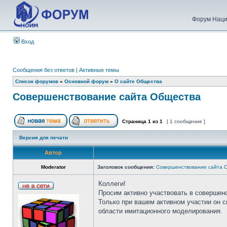
Форум Наци
Вход
Сообщения без ответов
|
Активные темы
Список форумов
»
Основной форум
»
О сайте Общества
Совершенствование сайта Общества
Страница
1
из
1
[ 1 сообщение ]
Версия для печати
Автор
Moderator
Заголовок сообщения:
Совершенствование сайта 
Коллеги!
Просим активно участвовать в совершен
Только при вашем активном участии он 
области имитационного моделирования.