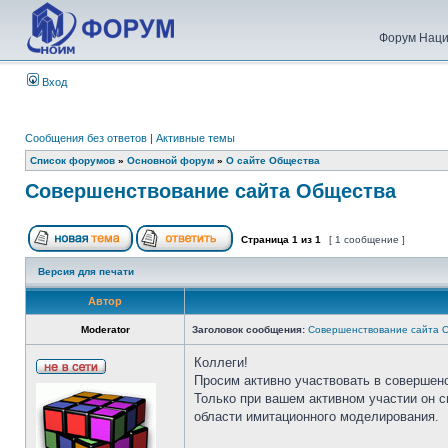
Форум Наци
Вход
Сообщения без ответов
|
Активные темы
Список форумов
»
Основной форум
»
О сайте Общества
Совершенствование сайта Общества
Страница
1
из
1
[ 1 сообщение ]
Версия для печати
Автор
Moderator
Заголовок сообщения:
Совершенствование сайта 
Коллеги!
Просим активно участвовать в совершен
Только при вашем активном участии он 
области имитационного моделирования.