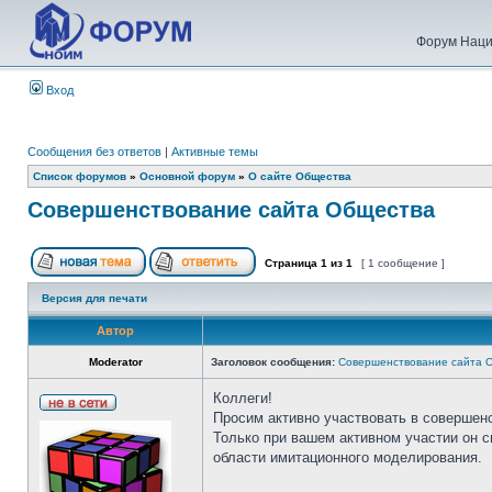
Форум Наци
Вход
Сообщения без ответов
|
Активные темы
Список форумов
»
Основной форум
»
О сайте Общества
Совершенствование сайта Общества
Страница
1
из
1
[ 1 сообщение ]
Версия для печати
Автор
Moderator
Заголовок сообщения:
Совершенствование сайта 
Коллеги!
Просим активно участвовать в совершен
Только при вашем активном участии он 
области имитационного моделирования.