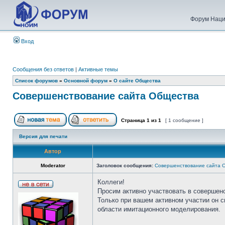
Форум Наци
Вход
Сообщения без ответов
|
Активные темы
Список форумов
»
Основной форум
»
О сайте Общества
Совершенствование сайта Общества
Страница
1
из
1
[ 1 сообщение ]
Версия для печати
Автор
Moderator
Заголовок сообщения:
Совершенствование сайта 
Коллеги!
Просим активно участвовать в совершен
Только при вашем активном участии он 
области имитационного моделирования.