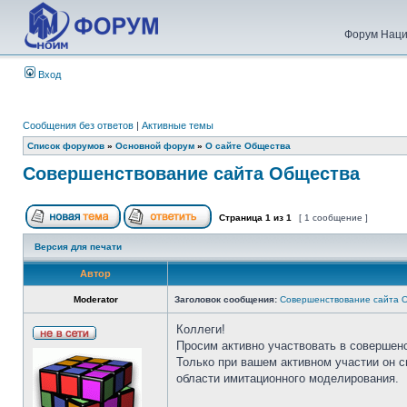
Форум Наци
Вход
Сообщения без ответов
|
Активные темы
Список форумов
»
Основной форум
»
О сайте Общества
Совершенствование сайта Общества
Страница
1
из
1
[ 1 сообщение ]
Версия для печати
Автор
Moderator
Заголовок сообщения:
Совершенствование сайта 
Коллеги!
Просим активно участвовать в совершен
Только при вашем активном участии он 
области имитационного моделирования.