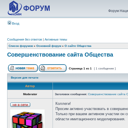
Форум Наци
Вход
Сообщения без ответов
|
Активные темы
Список форумов
»
Основной форум
»
О сайте Общества
Совершенствование сайта Общества
Страница
1
из
1
[ 1 сообщение ]
Версия для печати
Автор
Moderator
Заголовок сообщения:
Совершенствование сайта 
Коллеги!
Просим активно участвовать в совершен
Только при вашем активном участии он 
области имитационного моделирования.