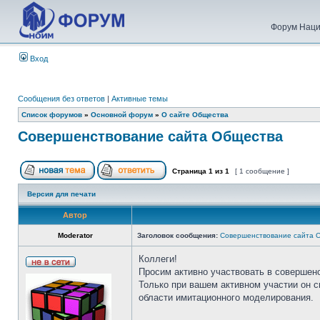
Форум Наци
Вход
Сообщения без ответов
|
Активные темы
Список форумов
»
Основной форум
»
О сайте Общества
Совершенствование сайта Общества
Страница
1
из
1
[ 1 сообщение ]
Версия для печати
Автор
Moderator
Заголовок сообщения:
Совершенствование сайта 
Коллеги!
Просим активно участвовать в совершен
Только при вашем активном участии он 
области имитационного моделирования.