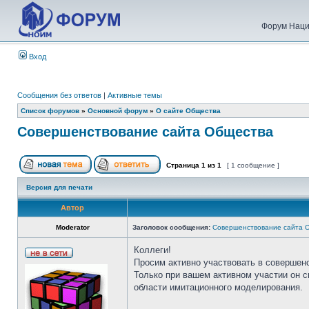
Форум Наци
Вход
Сообщения без ответов
|
Активные темы
Список форумов
»
Основной форум
»
О сайте Общества
Совершенствование сайта Общества
Страница
1
из
1
[ 1 сообщение ]
Версия для печати
Автор
Moderator
Заголовок сообщения:
Совершенствование сайта 
Коллеги!
Просим активно участвовать в совершен
Только при вашем активном участии он 
области имитационного моделирования.