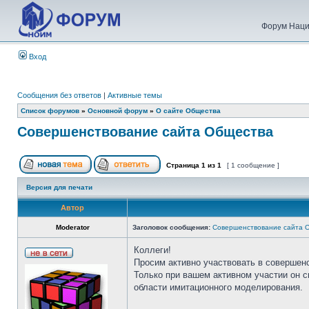
Форум Наци
Вход
Сообщения без ответов
|
Активные темы
Список форумов
»
Основной форум
»
О сайте Общества
Совершенствование сайта Общества
Страница
1
из
1
[ 1 сообщение ]
Версия для печати
Автор
Moderator
Заголовок сообщения:
Совершенствование сайта 
Коллеги!
Просим активно участвовать в совершен
Только при вашем активном участии он 
области имитационного моделирования.