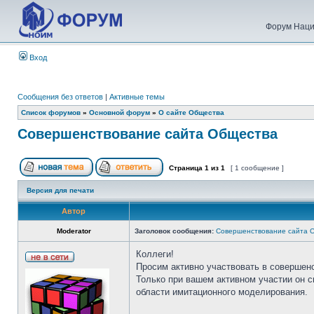
Форум Наци
Вход
Сообщения без ответов
|
Активные темы
Список форумов
»
Основной форум
»
О сайте Общества
Совершенствование сайта Общества
Страница
1
из
1
[ 1 сообщение ]
Версия для печати
Автор
Moderator
Заголовок сообщения:
Совершенствование сайта 
Коллеги!
Просим активно участвовать в совершен
Только при вашем активном участии он 
области имитационного моделирования.