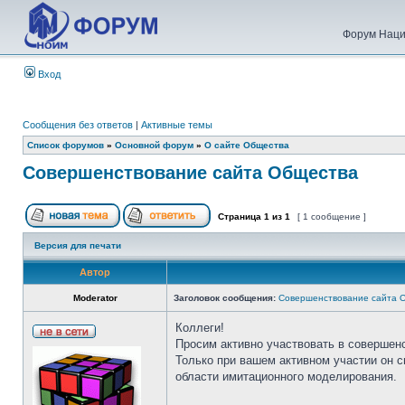
Форум Наци
Вход
Сообщения без ответов
|
Активные темы
Список форумов
»
Основной форум
»
О сайте Общества
Совершенствование сайта Общества
Страница
1
из
1
[ 1 сообщение ]
Версия для печати
Автор
Moderator
Заголовок сообщения:
Совершенствование сайта 
Коллеги!
Просим активно участвовать в совершен
Только при вашем активном участии он 
области имитационного моделирования.