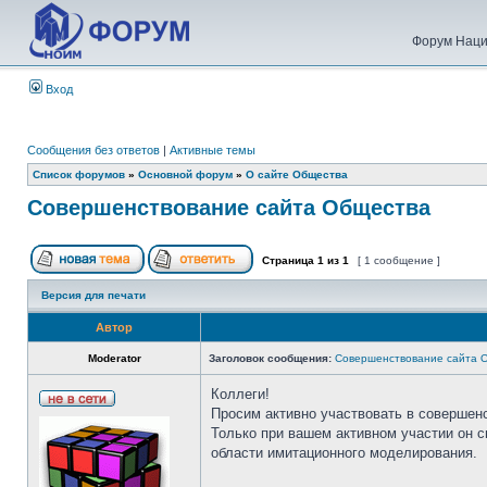
Форум Наци
Вход
Сообщения без ответов
|
Активные темы
Список форумов
»
Основной форум
»
О сайте Общества
Совершенствование сайта Общества
Страница
1
из
1
[ 1 сообщение ]
Версия для печати
Автор
Moderator
Заголовок сообщения:
Совершенствование сайта 
Коллеги!
Просим активно участвовать в совершен
Только при вашем активном участии он 
области имитационного моделирования.