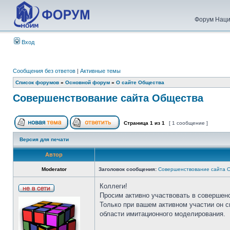
Форум Наци
Вход
Сообщения без ответов
|
Активные темы
Список форумов
»
Основной форум
»
О сайте Общества
Совершенствование сайта Общества
Страница
1
из
1
[ 1 сообщение ]
Версия для печати
Автор
Moderator
Заголовок сообщения:
Совершенствование сайта 
Коллеги!
Просим активно участвовать в совершен
Только при вашем активном участии он 
области имитационного моделирования.