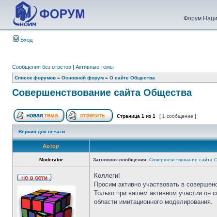
Форум Наци
Вход
Сообщения без ответов
|
Активные темы
Список форумов
»
Основной форум
»
О сайте Общества
Совершенствование сайта Общества
Страница
1
из
1
[ 1 сообщение ]
Версия для печати
Автор
Moderator
Заголовок сообщения:
Совершенствование сайта 
Коллеги!
Просим активно участвовать в совершен
Только при вашем активном участии он 
области имитационного моделирования.