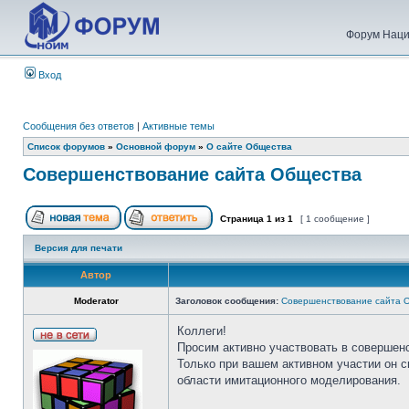
Форум Наци
Вход
Сообщения без ответов
|
Активные темы
Список форумов
»
Основной форум
»
О сайте Общества
Совершенствование сайта Общества
Страница
1
из
1
[ 1 сообщение ]
Версия для печати
Автор
Moderator
Заголовок сообщения:
Совершенствование сайта 
Коллеги!
Просим активно участвовать в совершен
Только при вашем активном участии он 
области имитационного моделирования.