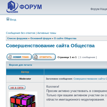
Форум Наци
Вход
Сообщения без ответов
|
Активные темы
Список форумов
»
Основной форум
»
О сайте Общества
Совершенствование сайта Общества
Страница
1
из
1
[ 1 сообщение ]
Версия для печати
Автор
Moderator
Заголовок сообщения:
Совершенствование сайта 
Коллеги!
Просим активно участвовать в совершен
Только при вашем активном участии он 
области имитационного моделирования.