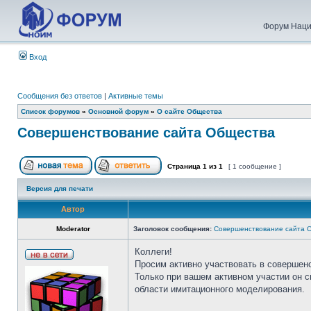
Форум Наци
Вход
Сообщения без ответов
|
Активные темы
Список форумов
»
Основной форум
»
О сайте Общества
Совершенствование сайта Общества
Страница
1
из
1
[ 1 сообщение ]
Версия для печати
Автор
Moderator
Заголовок сообщения:
Совершенствование сайта 
Коллеги!
Просим активно участвовать в совершен
Только при вашем активном участии он 
области имитационного моделирования.