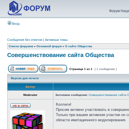
Форум Наци
Вход
Сообщения без ответов
|
Активные темы
Список форумов
»
Основной форум
»
О сайте Общества
Совершенствование сайта Общества
Страница
1
из
1
[ 1 сообщение ]
Версия для печати
Автор
Moderator
Заголовок сообщения:
Совершенствование сайта 
Коллеги!
Просим активно участвовать в совершен
Только при вашем активном участии он 
области имитационного моделирования.