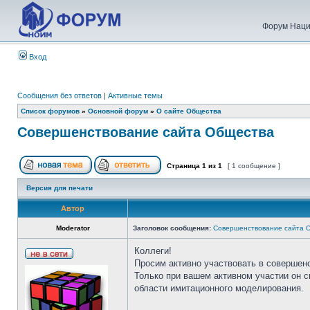
Форум Наци
Вход
Сообщения без ответов
|
Активные темы
Список форумов
»
Основной форум
»
О сайте Общества
Совершенствование сайта Общества
Страница
1
из
1
[ 1 сообщение ]
Версия для печати
Автор
Moderator
Заголовок сообщения:
Совершенствование сайта 
Коллеги!
Просим активно участвовать в совершен
Только при вашем активном участии он 
области имитационного моделирования.