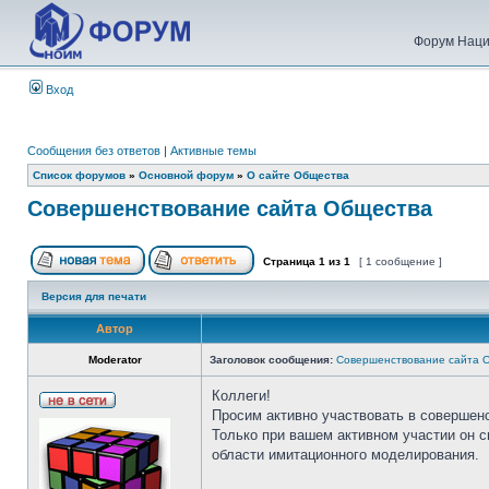
Форум Наци
Вход
Сообщения без ответов
|
Активные темы
Список форумов
»
Основной форум
»
О сайте Общества
Совершенствование сайта Общества
Страница
1
из
1
[ 1 сообщение ]
Версия для печати
Автор
Moderator
Заголовок сообщения:
Совершенствование сайта 
Коллеги!
Просим активно участвовать в совершен
Только при вашем активном участии он 
области имитационного моделирования.